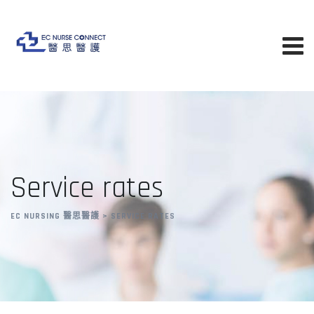
Service rates
EC NURSING 醫思醫護
>
SERVICE RATES