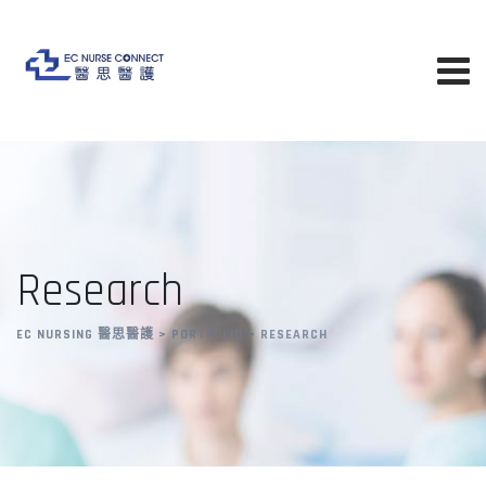
Skip
to
content
Research
EC NURSING 醫思醫護
>
PORTFOLIO
>
RESEARCH