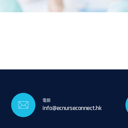
電郵
info@ecnurseconnect.hk