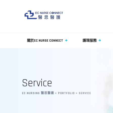
Skip
to
content
關於EC NURSE CONNECT
護理服務
Service
EC NURSING 醫思醫護
>
PORTFOLIO
>
SERVICE