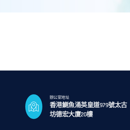
辦公室地址
香港鰂魚涌英皇道979號太古
坊德宏大廈20樓