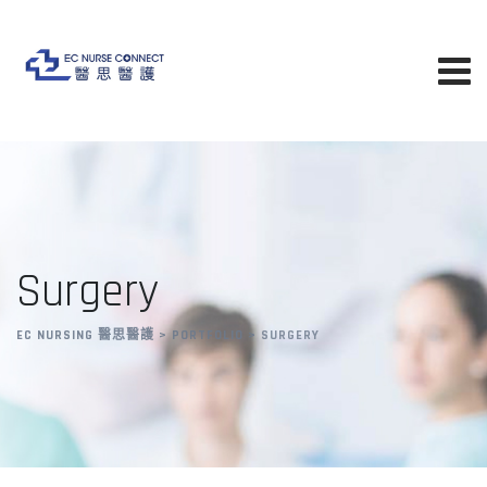
Skip
to
content
Surgery
EC NURSING 醫思醫護
>
PORTFOLIO
>
SURGERY